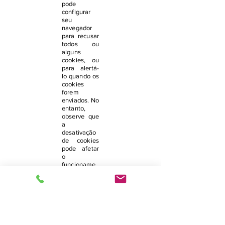
pode
configurar
seu
navegador
para recusar
todos ou
alguns
cookies, ou
para alertá-
lo quando os
cookies
forem
enviados. No
entanto,
observe que
a
desativação
de cookies
pode afetar
o
funcioname
nto do nosso
site.
Links para
Sites de
Terceiros