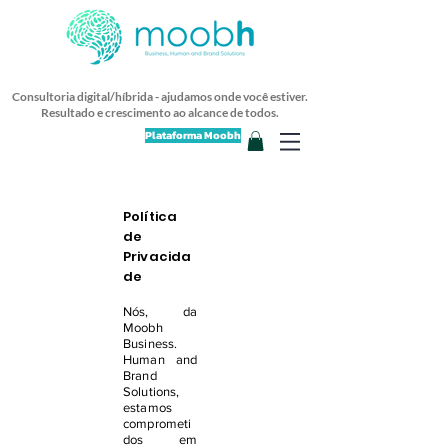
Consultoria digital/híbrida - ajudamos onde você estiver.
Resultado e crescimento ao alcance de todos.
Plataforma Moobh
Política
de
Privacida
de
Nós, da
Moobh
Business.
Human and
Brand
Solu
tions,
estamos
comprometi
dos em