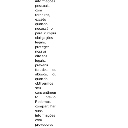
informações
pessoais
com
terceiros,
exceto
quando
necessário
para cumprir
obrigações
legais,
proteger
nossos
direitos
legais,
prevenir
fraudes ou
abusos, ou
quando
obtivermos
seu
consentimen
to prévio.
Podemos
compartilhar
suas
informações
com
provedores