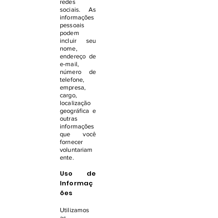
redes
sociais. As
informações
pessoais
podem
incluir seu
nome,
endereço de
e-mail,
número de
telefone,
empresa,
cargo,
localização
geográfica e
outras
informações
que você
fornecer
voluntariam
ente.
Uso de
Informaç
ões
Utilizamos
as